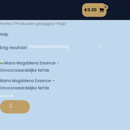
Ga
€
0.00
naar
de
Home
/ Producten getagged “Hulp”
inhoud
Hulp
Enig resultaat
Maria Magdalena Essence –
Onvoorwaardelijke liefde
€
22.99