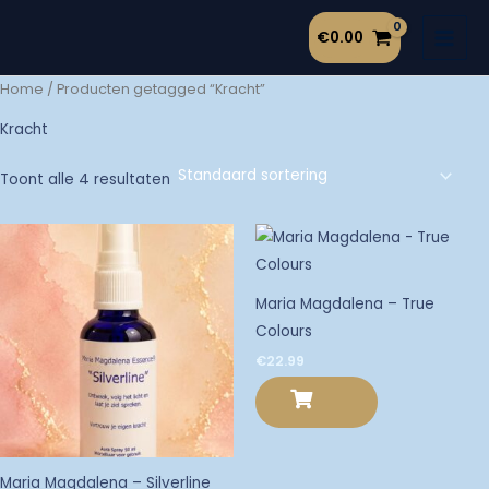
Ga
€
0.00
naar
de
Home
/ Producten getagged “Kracht”
inhoud
Kracht
Toont alle 4 resultaten
Maria Magdalena – True
Colours
€
22.99
Maria Magdalena – Silverline