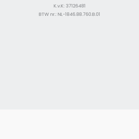
K.v.K: 37126481
BTW nr.: NL-1846.88.760.B.01