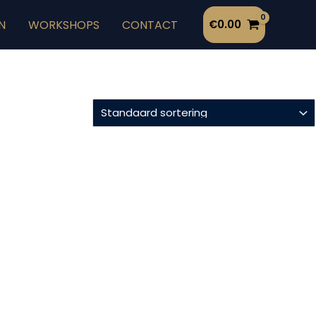
N
WORKSHOPS
CONTACT
€
0.00