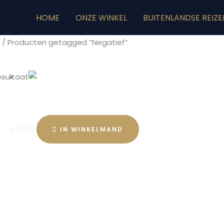
HOME
ONZE WINKEL
BUITENLANDSE REIZE
e
/ Producten getagged “Negatief”
ief
esultaat
Maria Magdalena Essence – The Shield
€
22.99
IN WINKELMAND