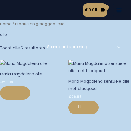
Ga
€
0.00
naar
de
Home
/ Producten getagged “olie”
inhoud
olie
Toont alle 2 resultaten
Maria Magdalena olie
Maria Magdalena sensuele olie
€
26.99
met bladgoud
€
26.99