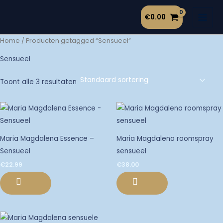
Ga
€
0.00
naar
de
Home
/ Producten getagged “Sensueel”
inhoud
Sensueel
Toont alle 3 resultaten
Maria Magdalena Essence –
Maria Magdalena roomspray
Sensueel
sensueel
€
22.99
€
38.00