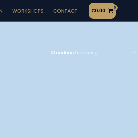
N
WORKSHOPS
CONTACT
€
0.00