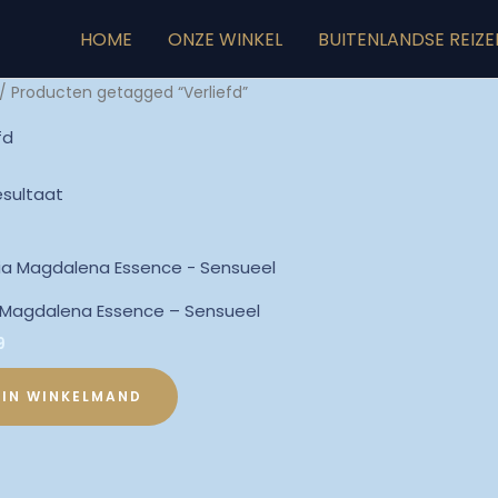
HOME
ONZE WINKEL
BUITENLANDSE REIZE
/ Producten getagged “Verliefd”
fd
esultaat
 Magdalena Essence – Sensueel
9
IN WINKELMAND