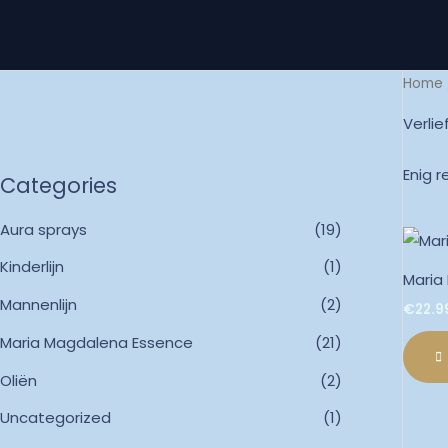
Ga
naar
de
Home
inhoud
Verlie
Enig r
Categories
Aura sprays
(19)
Kinderlijn
(1)
Maria
Mannenlijn
(2)
€
22.9
Maria Magdalena Essence
(21)
Oliën
(2)
Uncategorized
(1)