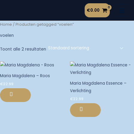
Ga
€
0.00
naar
de
Home
/ Producten getagged “voelen”
inhoud
voelen
Toont alle 2 resultaten
Maria Magdalena – Roos
Maria Magdalena Essence –
€
22.99
Verlichting
€
22.99