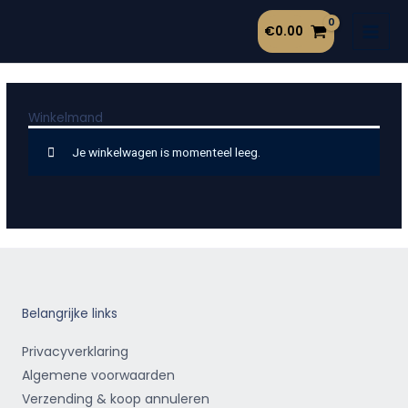
Ga
€
0.00
naar
de
inhoud
Winkelmand
Je winkelwagen is momenteel leeg.
Belangrijke links
Privacyverklaring
Algemene voorwaarden
Verzending & koop annuleren