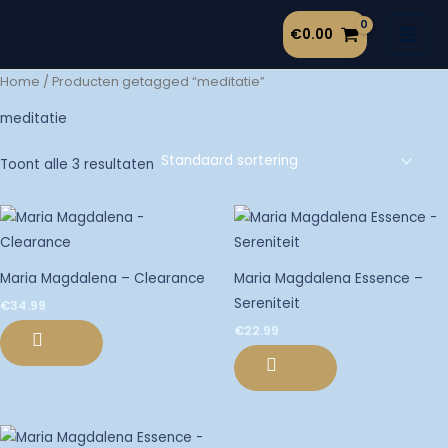
Ga
€
0.00
naar
de
Home
/ Producten getagged “meditatie”
inhoud
meditatie
Toont alle 3 resultaten
Maria Magdalena – Clearance
Maria Magdalena Essence –
Sereniteit
€
34.99
€
22.99